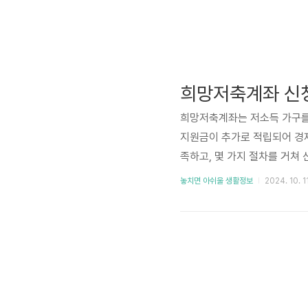
희망저축계좌 신청
희망저축계좌는 저소득 가구를
지원금이 추가로 적립되어 경제
족하고, 몇 가지 절차를 거쳐
세히 확인해보세요. 1. 희망
놓치면 아쉬울 생활정보
2024. 10. 1
을 충족하는지 반드시 확인해야
속한 소득 및 급여 상황에 맞
가구가 대상입니다.II형: 주거